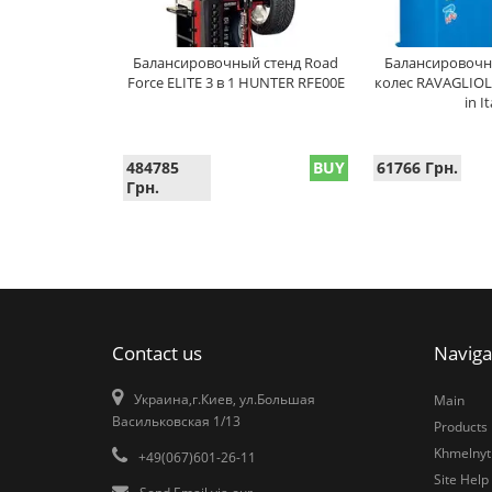
Балансировочный стенд Road
Балансировочн
Force ELITE 3 в 1 HUNTER RFE00E
колес RAVAGLIOL
in It
484785
BUY
61766 Грн.
Грн.
Contact us
Naviga
Украина,г.Киев, ул.Большая
Main
Васильковская 1/13
Products
Khmelnytk
+49(067)601-26-11
Site Help