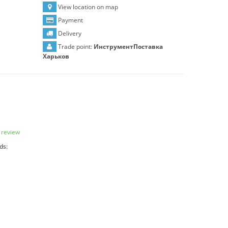
View location on map
Payment
Delivery
Trade point:
ИнструментПоставка
Харьков
 review
ds: