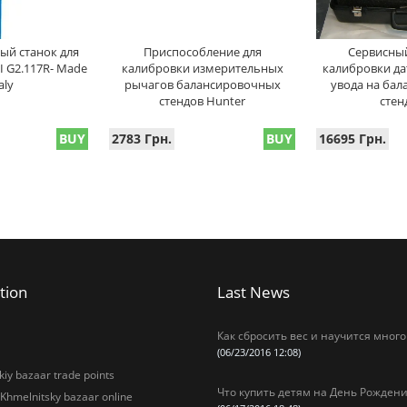
ый станок для
Приспособление для
Сервисный
I G2.117R- Made
калибровки измерительных
калибровки да
aly
рычагов балансировочных
увода на ба
стендов Hunter
стен
BUY
2783 Грн.
BUY
16695 Грн.
tion
Last News
Как сбросить вес и научится много
(06/23/2016 12:08)
iy bazaar trade points
Что купить детям на День Рождени
 Khmelnitsky bazaar online