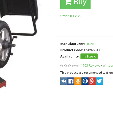
Buy
Order in 1 click
Manufacturer:
HUNER
Product Code:
GSP9222LITE
Availability:
In Stock
11703 Reviews
/
Write a
This product are recomended to frien