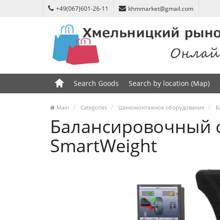
+49(067)601-26-11
khmmarket@gmail.com
Search Goods
Search by location (Map)
Main
Categories
Шиномонтажное оборудование
Б
Балансировочный с
SmartWeight