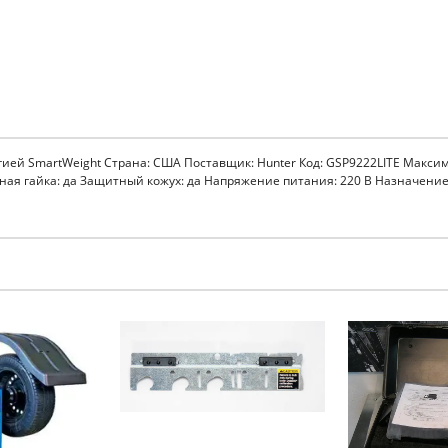
гией SmartWeight Страна: США Поставщик: Hunter Код: GSP9222LITE Макси
емная гайка: да Защитный кожух: да Напряжение питания: 220 В Назначени