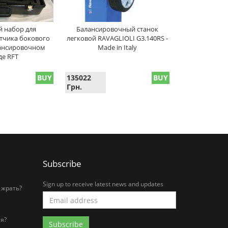
 набор для
Балансировочный станок
тчика бокового
легковой RAVAGLIOLI G3.140RS -
лансировочном
Made in Italy
де RFT
BUY
135022
BUY
Грн.
Subscribe
Sign up to receive latest news and updates
 жрать?
я?