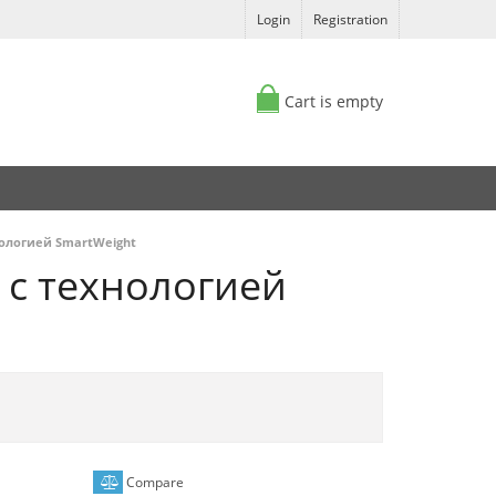
Login
Registration
Cart is empty
нологией SmartWeight
 с технологией
Compare