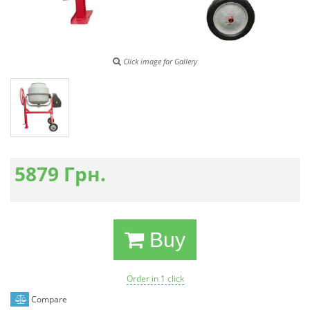
Click image for Gallery
5879
Грн.
Buy
Order in 1 click
Compare