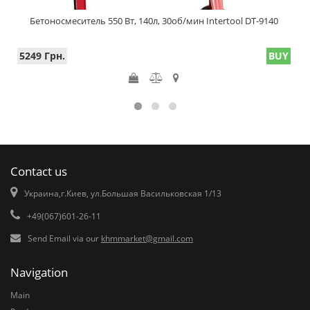
Бетоносмеситель 550 Вт, 140л, 30об/мин Intertool DT-9140
5249 Грн.
BUY
Contact us
Украина,г.Киев, ул.Большая Васильковская 1/13
+49(067)601-26-11
Send Email via our
khmmarket@gmail.com
Navigation
Main