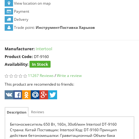
View location on map
Payment
Delivery
Trade point:
ИнструментПоставка Харьков
Manufacturer:
Intertool
Product Code:
DT-9160
Availability:
In Stock
11267 Reviews
/
Write a review
This product are recomended to friends:
Reviews
Description
Бетоносмеситель 650 Вт, 160л, 30об/мин Intertool DT-9160
Страна: Китай Поставщик: Intertool Код: DT-9160 Принцип
действия бетономешалки: Гравитационный Объем бака