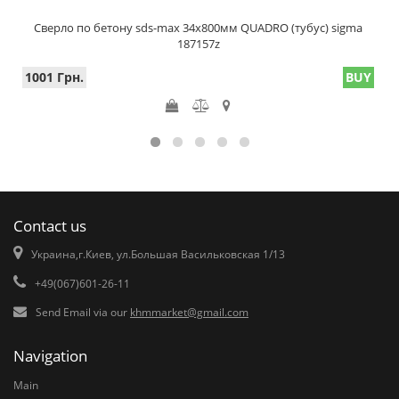
Сверло по бетону sds-max 34х800мм QUADRO (тубус) sigma
187157z
1001 Грн.
BUY
Contact us
Украина,г.Киев, ул.Большая Васильковская 1/13
+49(067)601-26-11
Send Email via our
khmmarket@gmail.com
Navigation
Main