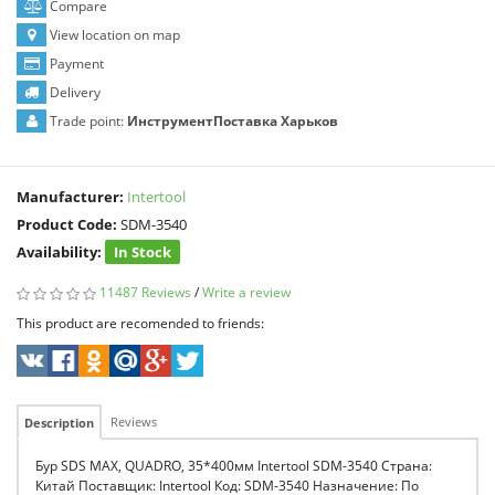
Compare
View location on map
Payment
Delivery
Trade point:
ИнструментПоставка Харьков
Manufacturer:
Intertool
Product Code:
SDM-3540
Availability:
In Stock
11487 Reviews
/
Write a review
This product are recomended to friends:
Reviews
Description
Бур SDS MAX, QUADRO, 35*400мм Intertool SDM-3540 Страна:
Китай Поставщик: Intertool Код: SDM-3540 Назначение: По