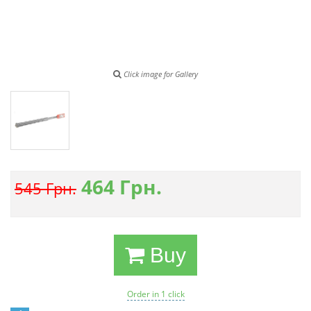
Click image for Gallery
464
Грн.
545 Грн.
Buy
Order in 1 click