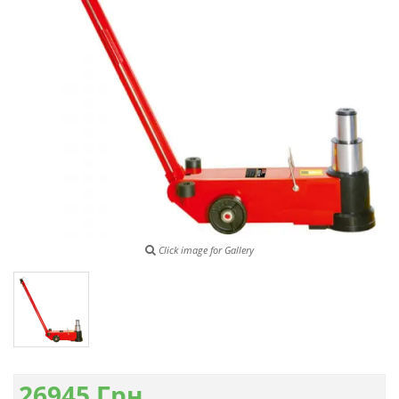
Click image for Gallery
26945
Грн.