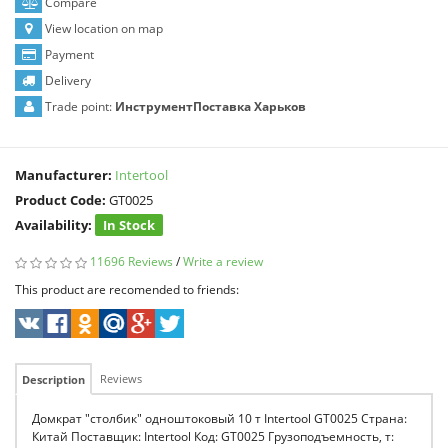
Compare
View location on map
Payment
Delivery
Trade point:
ИнструментПоставка Харьков
Manufacturer:
Intertool
Product Code:
GT0025
Availability:
In Stock
11696 Reviews
/
Write a review
This product are recomended to friends:
Reviews
Description
Домкрат "столбик" одноштоковый 10 т Intertool GT0025 Страна:
Китай Поставщик: Intertool Код: GT0025 Грузоподъемность, т: