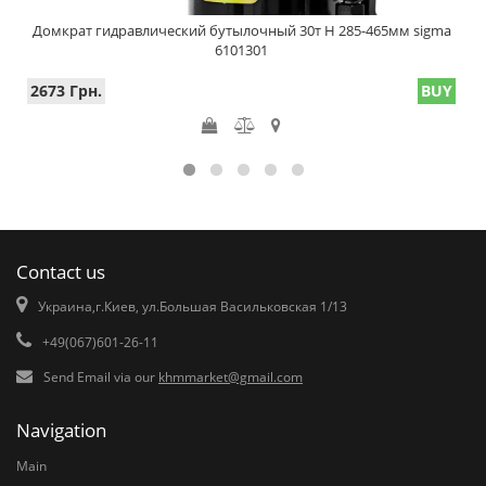
Домкрат гидравлический бутылочный 30т H 285-465мм sigma
6101301
2673 Грн.
BUY
Contact us
Украина,г.Киев, ул.Большая Васильковская 1/13
+49(067)601-26-11
Send Email via our
khmmarket@gmail.com
Navigation
Main