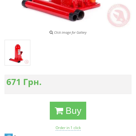
Click image for Gallery
671
Грн.
Buy
Order in 1 click