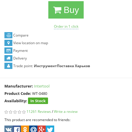
Buy
Order in 1 click
Compare
View location on map
Payment
Delivery
Trade point:
ИнструментПоставка Харьков
Manufacturer:
Intertool
Product Code:
WT-0480
Availability:
In Stock
11261 Reviews
/
Write a review
This product are recomended to friends: