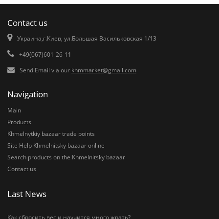
Contact us
Украина,г.Киев, ул.Большая Васильковская 1/13
+49(067)601-26-11
Send Email via our
khmmarket@gmail.com
Navigation
Main
Products
Khmelnytkiy bazaar trade points
Site Help Khmelnitsky bazaar online
Search products on the Khmelnitsky bazaar
Contact us
Last News
Как сбросить вес и научится много жрать?