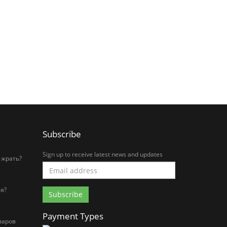
Subscribe
Sign up to receive latest news and updates
 жрать?
я?
Payment Types
варов