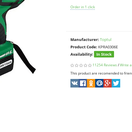
Order in 1 click
Manufacturer:
Toptul
Product Code:
KPRA0306E
Availability:
In Stock
11254 Reviews
/
Write a
This product are recomended to frien