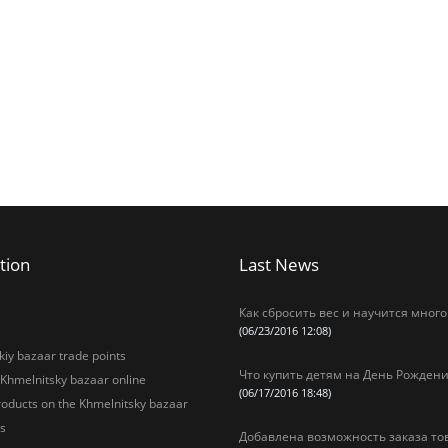
tion
Last News
Как сбросить вес и научится много
(06/23/2016 12:08)
iy bazaar trade points
Что купить детям на День Рождени
 Khmelnitsky bazaar online
(06/17/2016 18:48)
oducts on the Khmelnitsky bazaar
s
Добавлена возможность заказа то