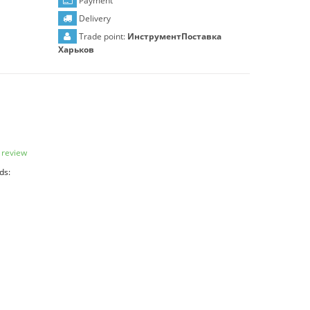
Payment
Delivery
Trade point:
ИнструментПоставка
Харьков
 review
ds: