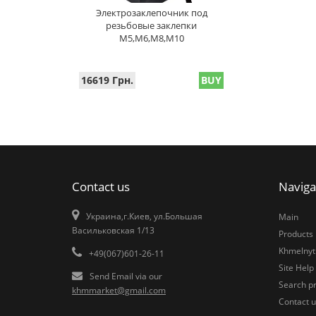
Электрозаклепочник под
резьбовые заклепки
M5,M6,M8,M10
16619 Грн.
BUY
Contact us
Naviga
Украина,г.Киев, ул.Большая
Main
Васильковская 1/13
Products
Khmelnytk
+49(067)601-26-11
Site Help
Send Email via our
Search pr
khmmarket@gmail.com
Contact u