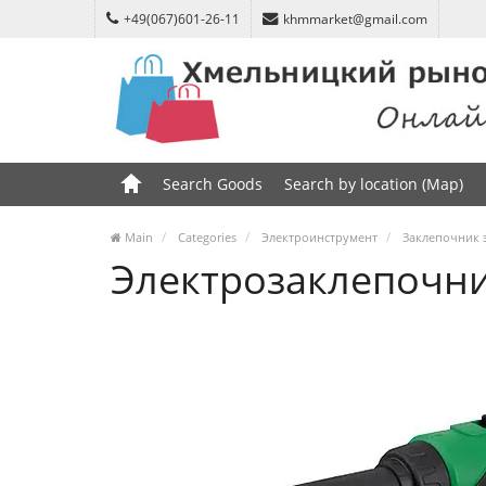
+49(067)601-26-11
khmmarket@gmail.com
Search Goods
Search by location (Map)
Main
Categories
Электроинструмент
Заклепочник 
Электрозаклепочник 