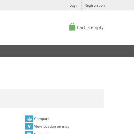
Login
Registration
Cart is empty
Compare
View location on map