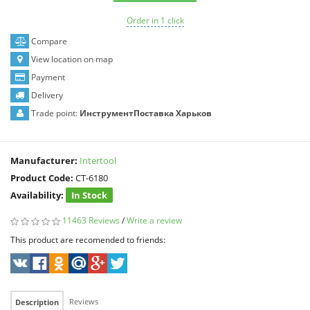
Order in 1 click
Compare
View location on map
Payment
Delivery
Trade point:
ИнструментПоставка Харьков
Manufacturer:
Intertool
Product Code:
CT-6180
Availability:
In Stock
11463 Reviews
/
Write a review
This product are recomended to friends:
Reviews
Description