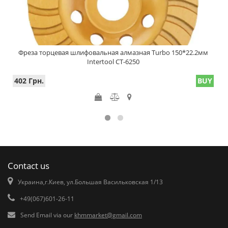
Фреза торцевая шлифовальная алмазная Turbo 150*22.2мм
Intertool CT-6250
402 Грн.
BUY
Contact us
Украина,г.Киев, ул.Большая Васильковская 1/13
+49(067)601-26-11
Send Email via our
khmmarket@gmail.com