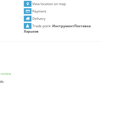
View location on map
Payment
Delivery
Trade point:
ИнструментПоставка
Харьков
 review
ds: