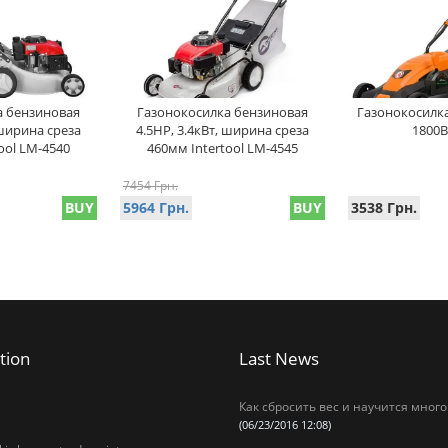
а бензиновая
Газонокосилка бензиновая
Газонокосилка
 ширина среза
4.5HP, 3.4кВт, ширина среза
1800В
ool LM-4540
460мм Intertool LM-4545
7454 Грн.
BUY
5964 Грн.
BUY
3538 Грн.
tion
Last News
Как сбросить вес и научится много
(06/23/2016 12:08)