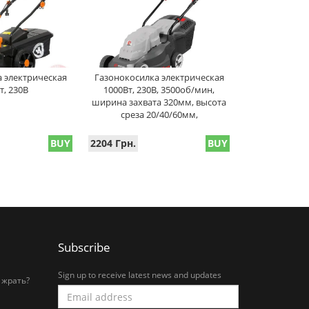
 электрическая
Газонокосилка электрическая
т, 230В
1000Вт, 230В, 3500об/мин,
ширина захвата 320мм, высота
среза 20/40/60мм,
BUY
2204 Грн.
BUY
Subscribe
Sign up to receive latest news and updates
 жрать?