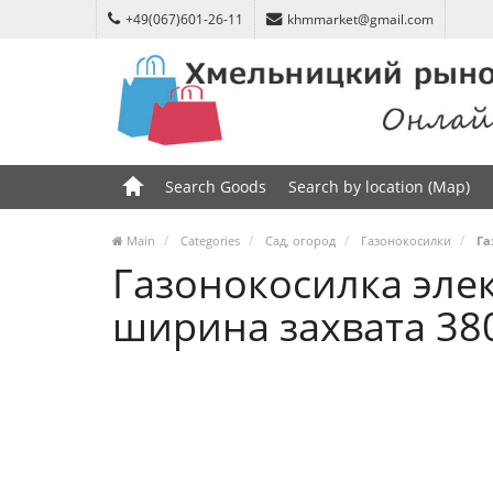
+49(067)601-26-11
khmmarket@gmail.com
Search Goods
Search by location (Map)
Main
Categories
Сад, огород
Газонокосилки
Га
Газонокосилка элек
ширина захвата 380