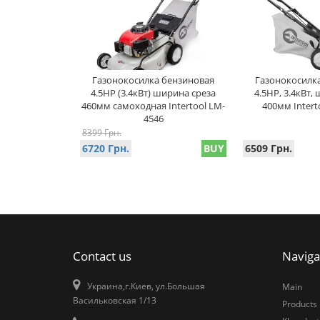
Газонокосилка бензиновая
Газонокосилк
4.5HP (3.4кВт) ширина среза
4.5HP, 3.4кВт,
460мм самоходная Intertool LM-
400мм Intert
4546
8399 Грн.
6720 Грн.
BUY
6509 Грн.
Contact us
Naviga
Украина,г.Киев, ул.Большая
Main
Васильковская 1/13
Products