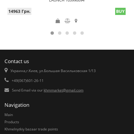
LAUNCH 103990094
14963 Грн.
BUY
Contact us
Украина,г.Киев, ул.Большая Васильковская 1/13
+49(067)601-26-11
Send Email via our
khmmarket@gmail.com
Navigation
Main
Products
Khmelnytkiy bazaar trade points