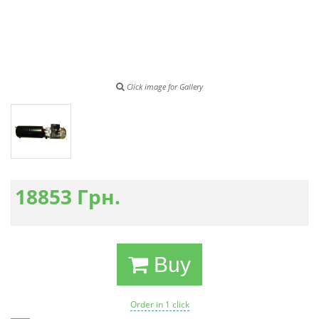
Click image for Gallery
18853
Грн.
Buy
Order in 1 click