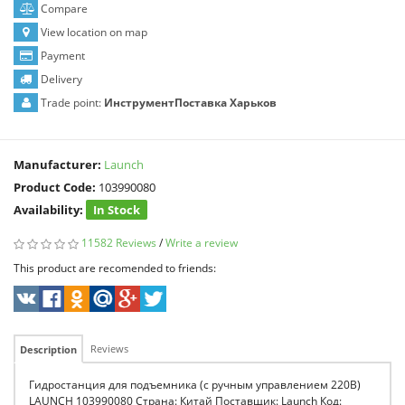
Compare
View location on map
Payment
Delivery
Trade point:
ИнструментПоставка Харьков
Manufacturer:
Launch
Product Code:
103990080
Availability:
In Stock
11582 Reviews
/
Write a review
This product are recomended to friends:
Reviews
Description
Гидростанция для подъемника (с ручным управлением 220В)
LAUNCH 103990080 Страна: Китай Поставщик: Launch Код: