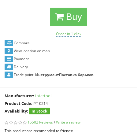
Buy
Order in 1 click
Compare
View location on map
Payment
Delivery
Trade point:
ИнструментПоставка Харьков
Manufacturer:
Intertool
Product Code:
PT-0214
Availability:
In Stock
15502 Reviews
/
Write a review
This product are recomended to friends: