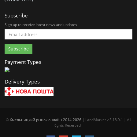
(08/19/2015 13:27)
Subscribe
Sign up to receive latest news and updates
Payment Types
Delivery Types
©
Хмельницкий рынок онлайн 2014-2026
| LandMarket v.3.18.9.1 | All
Rights Reserved