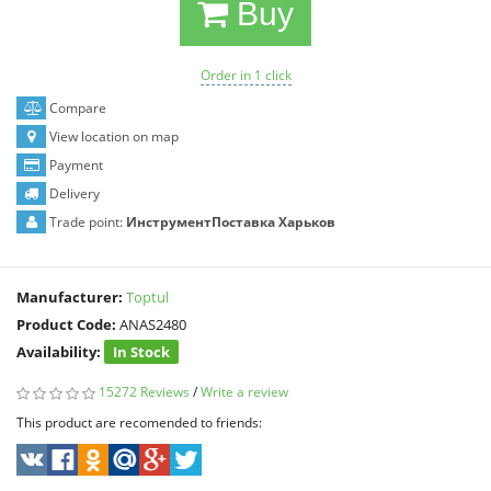
Buy
Order in 1 click
Compare
View location on map
Payment
Delivery
Trade point:
ИнструментПоставка Харьков
Manufacturer:
Toptul
Product Code:
ANAS2480
Availability:
In Stock
15272 Reviews
/
Write a review
This product are recomended to friends: