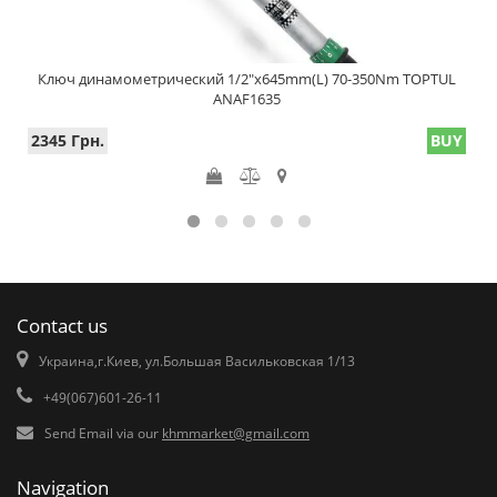
Ключ динамометрический 1/2"x645mm(L) 70-350Nm TOPTUL
ANAF1635
2345 Грн.
BUY
Contact us
Украина,г.Киев, ул.Большая Васильковская 1/13
+49(067)601-26-11
Send Email via our
khmmarket@gmail.com
Navigation