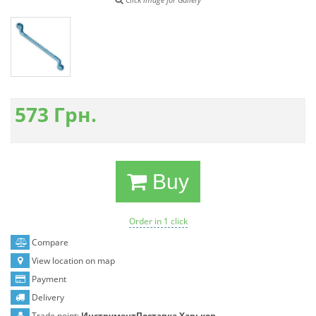
573
Грн.
Buy
Order in 1 click
Compare
View location on map
Payment
Delivery
Trade point:
ИнструментПоставка Харьков