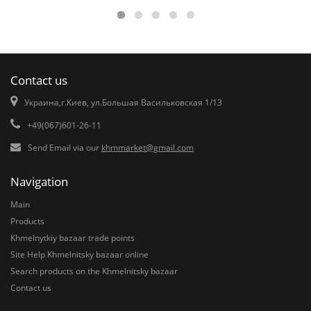
Contact us
Украина,г.Киев, ул.Большая Васильковская 1/13
+49(067)601-26-11
Send Email via our
khmmarket@gmail.com
Navigation
Main
Products
Khmelnytkiy bazaar trade points
Site Help Khmelnitsky bazaar online
Search products on the Khmelnitsky bazaar
Contact us