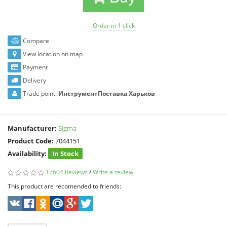
Order in 1 click
Compare
View location on map
Payment
Delivery
Trade point:
ИнструментПоставка Харьков
Manufacturer:
Sigma
Product Code:
7044151
Availability:
In Stock
17604 Reviews
/
Write a review
This product are recomended to friends: