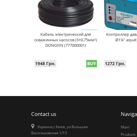
Кабель электрический для
Контроллер давл
скважинных насосов (3×0,75мм²)
Ø1¼" aquat
DONGYIN (777000001)
1948 Грн.
BUY
1272 Грн.
Contact us
Naviga
Украина,г.Киев, ул.Большая
Main
Васильковская 1/13
Products