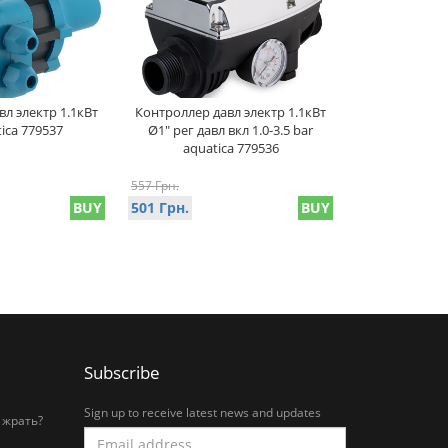
л электр 1.1кВт
Контроллер давл электр 1.1кВт
ica 779537
Ø1" рег давл вкл 1.0-3.5 bar
aquatica 779536
557 Грн.
BUY
501 Грн.
BUY
Subscribe
Sign up to receive latest news and updates
 жрать?