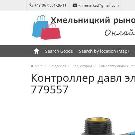
+49(067)601-26-11
khmmarket@gmail.com
Search Goods
Search by location (Map)
Main
Categories
Сад, огород
Комплектующие к на
Контроллер давл эл
779557