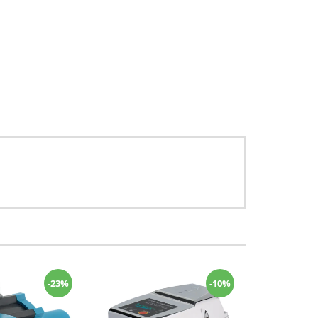
-23%
-10%