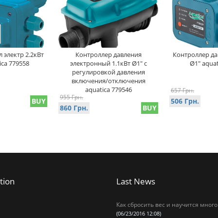
 электр 2.2кВт
Контроллер давления
Контроллер дав
ica 779558
электронный 1.1кВт Ø1" с
Ø1" aquat
регулировкой давления
включения/отключения
aquatica 779546
657 Грн.
955 Грн.
BUY
506 Грн.
860 Грн.
BUY
tion
Last News
Как сбросить вес и научится много
(06/23/2016 12:08)