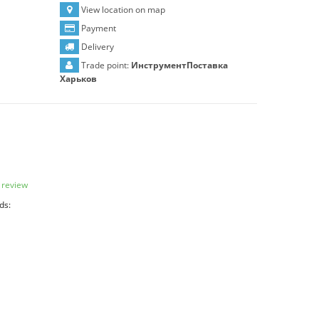
View location on map
Payment
Delivery
Trade point:
ИнструментПоставка
Харьков
 review
ds: