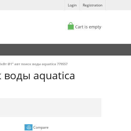
Login
Registration
Cart is empty
1кВт Ø1" авт поиск воды aquatica 779557
 воды aquatica
Compare