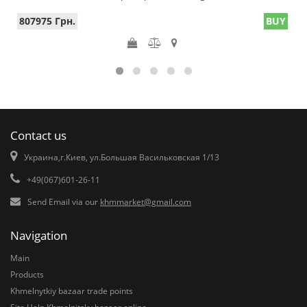
807975 Грн.
BUY
Contact us
Украина,г.Киев, ул.Большая Васильковская 1/13
+49(067)601-26-11
Send Email via our
khmmarket@gmail.com
Navigation
Main
Products
Khmelnytkiy bazaar trade points