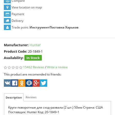
Compare
View location on map
Payment
Delivery
Trade point:
ИнструментПоставка Харьков
Manufacturer:
Hunter
Product Code:
20-1849-1
Availability:
In Stock
15462 Reviews
/
Write a review
This product are recomended to friends:
Reviews
Description
Круги поворотные для сход-развала (2 шт.) 50мм Страна: США
Поставщик: Hunter Код: 20-1849-1