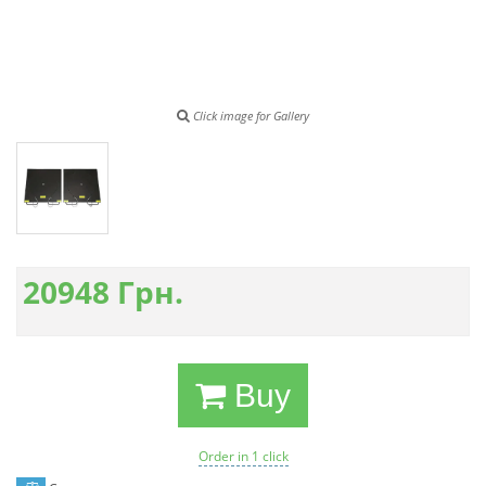
Click image for Gallery
20948
Грн.
Buy
Order in 1 click