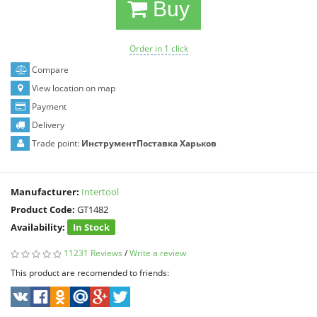
Buy
Order in 1 click
Compare
View location on map
Payment
Delivery
Trade point:
ИнструментПоставка Харьков
Manufacturer:
Intertool
Product Code:
GT1482
Availability:
In Stock
11231 Reviews
/
Write a review
This product are recomended to friends: