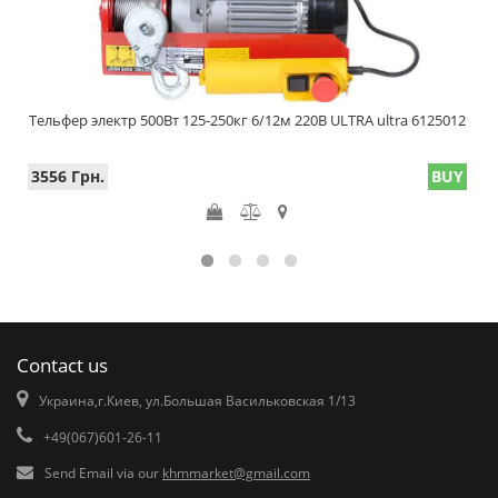
Тельфер электр 500Вт 125-250кг 6/12м 220В ULTRA ultra 6125012
3556 Грн.
BUY
Contact us
Украина,г.Киев, ул.Большая Васильковская 1/13
+49(067)601-26-11
Send Email via our
khmmarket@gmail.com