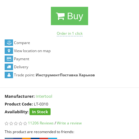
Buy
Order in 1 click
Compare
View location on map
Payment
Delivery
Trade point:
ИнструментПоставка Харьков
Manufacturer:
Intertool
Product Code:
LT-0310
Availability:
In Stock
11206 Reviews
/
Write a review
This product are recomended to friends: