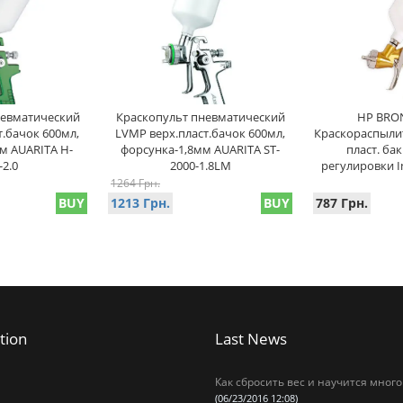
невматический
Краскопульт пневматический
HP BRO
т.бачок 600мл,
LVMP верх.пласт.бачок 600мл,
Краскораспылит
м AUARITA H-
форсунка-1,8мм AUARITA ST-
пласт. бак
-2.0
2000-1.8LM
регулировки In
1264 Грн.
BUY
1213 Грн.
BUY
787 Грн.
tion
Last News
Как сбросить вес и научится много
(06/23/2016 12:08)