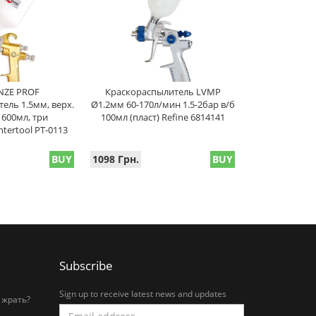
NZE PROF
Краскораспылитель LVMP
ель 1.5мм, верх.
Ø1.2мм 60-170л/мин 1.5-2бар в/б
 600мл, три
100мл (пласт) Refine 6814141
tertool PT-0113
BUY
1098 Грн.
BUY
Subscribe
Sign up to receive latest news and updates
 жрать?