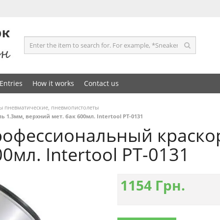
Entries
How it works
Contact us
ы пневматические, пневмопистолеты
.3мм, верхний мет. бак 600мл. Intertool PT-0131
офессиональный краскор
0мл. Intertool PT-0131
1154
Грн.