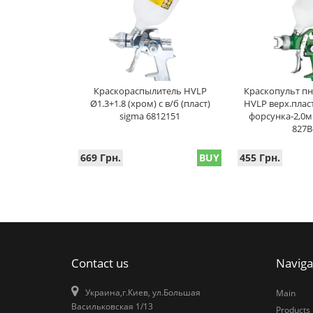
Краскораспылитель HVLP
Краскопульт п
Ø1.3+1.8 (хром) с в/б (пласт)
HVLP верх.плас
sigma 6812151
форсунка-2,0м
827B
669 Грн.
BUY
455 Грн.
Contact us
Naviga
Украина,г.Киев, ул.Большая
Main
Васильковская 1/13
Products