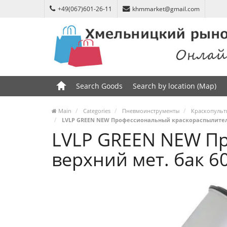
+49(067)601-26-11
khmmarket@gmail.com
Search Goods
Search by location (Map)
Main
Categories
Пневмоинструменты
Краскопульт
LVLP GREEN NEW Профессиональный краскораспылитель 1
LVLP GREEN NEW Пр
верхний мет. бак 60