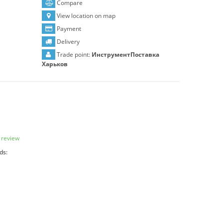
Compare
View location on map
Payment
Delivery
Trade point:
ИнструментПоставка
Харьков
 review
ds: