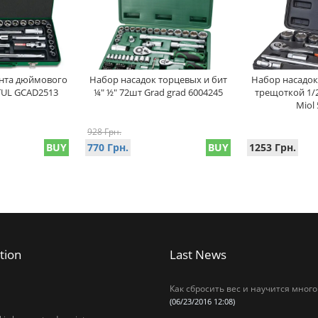
нта дюймового
Набор насадок торцевых и бит
Набор насадок
PTUL GCAD2513
¼" ½" 72шт Grad grad 6004245
трещоткой 1/2'
Miol 
928 Грн.
BUY
770 Грн.
BUY
1253 Грн.
tion
Last News
Как сбросить вес и научится много
(06/23/2016 12:08)