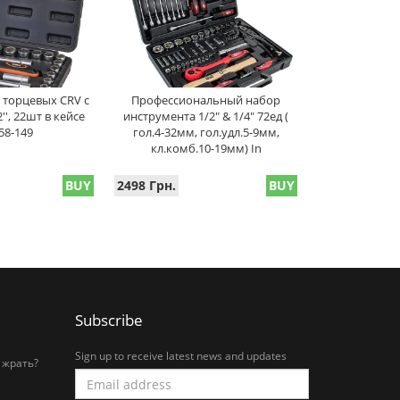
 торцевых CRV с
Профессиональный набор
', 22шт в кейсе
инструмента 1/2" & 1/4" 72ед (
58-149
гол.4-32мм, гол.удл.5-9мм,
кл.комб.10-19мм) In
BUY
2498 Грн.
BUY
Subscribe
Sign up to receive latest news and updates
 жрать?