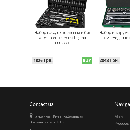
Набор насадок торцевых и бит
Набор инструме
¼" ½" 108шт CrV mid sigma
1/2" 25ед. TO
6003771
1826 Грн.
BUY
2048 Грн.
Contact us
Naviga
Украина,г.Киев, ул.Большая
Main
Васильковская 1/13
Products