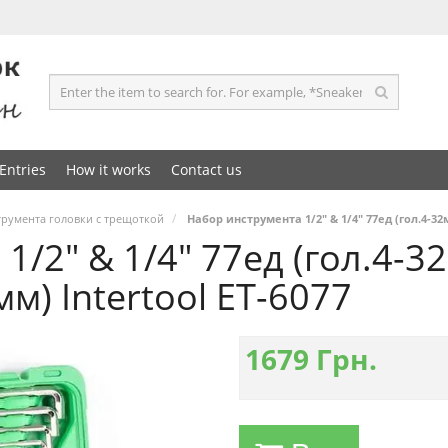
Entries
How it works
Contact us
румента головки с трещоткой
Набор инструмента 1/2" & 1/4" 77ед (гол.4-32
/2" & 1/4" 77ед (гол.4-32
м) Intertool ET-6077
1679
Грн.