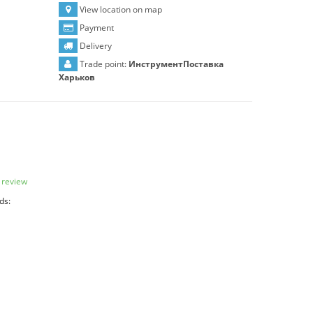
View location on map
Payment
Delivery
Trade point:
ИнструментПоставка
Харьков
 review
ds: