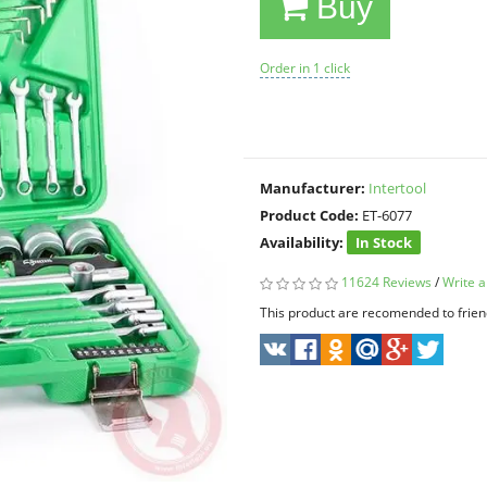
Buy
Order in 1 click
Manufacturer:
Intertool
Product Code:
ET-6077
Availability:
In Stock
11624 Reviews
/
Write a
This product are recomended to frien