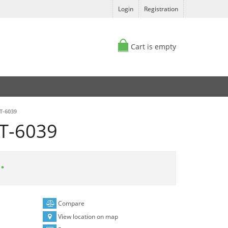
Login
Registration
Cart is empty
T-6039
ET-6039
.
Compare
View location on map