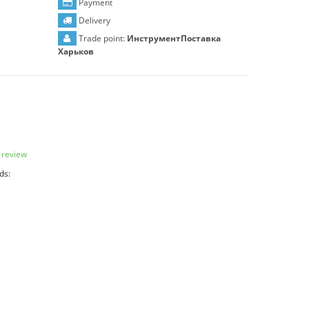
Payment
Delivery
Trade point:
ИнструментПоставка
Харьков
 review
ds: