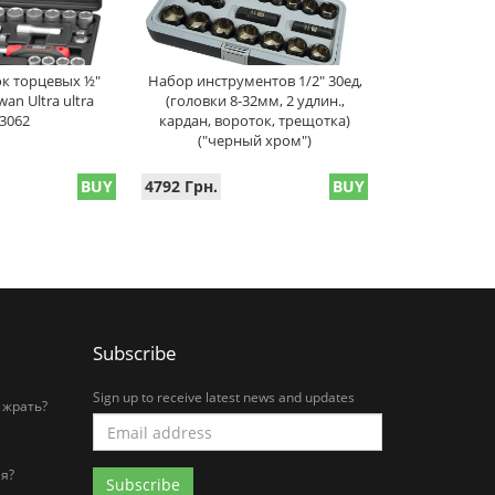
к торцевых ½"
Набор инструментов 1/2" 30ед,
an Ultra ultra
(головки 8-32мм, 2 удлин.,
3062
кардан, вороток, трещотка)
("черный хром")
BUY
4792 Грн.
BUY
Subscribe
Sign up to receive latest news and updates
 жрать?
я?