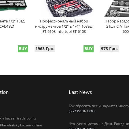
нта 1/2" 18ед.
Профессиональный набор
Набор насадо
CAD1821
инструментов 1/2" & 1/4", 108ед.,
21шт CrV Taiw
ET-6108 Intertool ET-6108
600
BUY
1963 Грн.
BUY
975 Грн.
tion
Last News
Как сбросить вес и научится много
(06/23/2016 12:08)
iy bazaar trade points
Что купить детям на День Рождени
 Khmelnitsky bazaar online