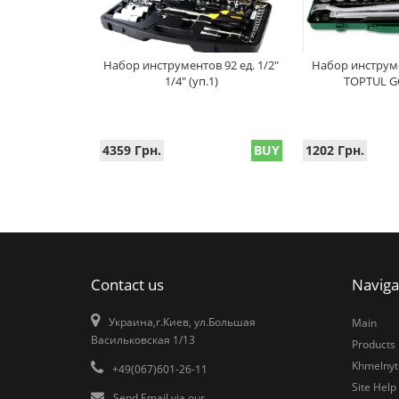
Набор инструментов 92 ед. 1/2"
Набор инструме
1/4" (уп.1)
TOPTUL G
4359 Грн.
BUY
1202 Грн.
Contact us
Naviga
Украина,г.Киев, ул.Большая
Main
Васильковская 1/13
Products
Khmelnytk
+49(067)601-26-11
Site Help
Send Email via our