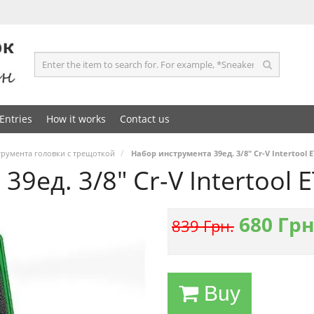
Entries
How it works
Contact us
румента головки с трещоткой
Набор инструмента 39ед. 3/8" Cr-V Intertool E
9ед. 3/8" Cr-V Intertool 
680
Грн
839 Грн.
Buy