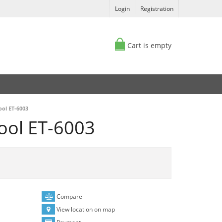
Login
Registration
Cart is empty
ool ET-6003
ool ET-6003
Compare
View location on map