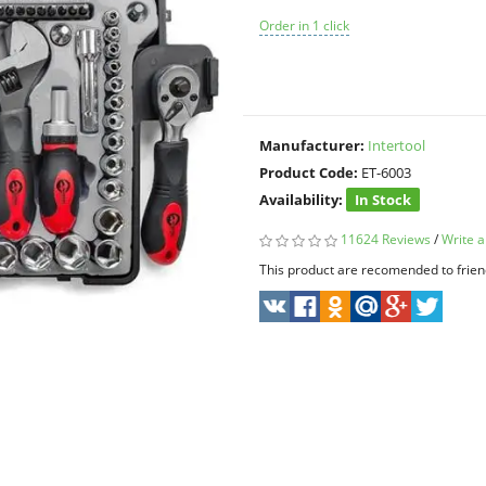
Order in 1 click
Manufacturer:
Intertool
Product Code:
ET-6003
Availability:
In Stock
11624 Reviews
/
Write a
This product are recomended to frien