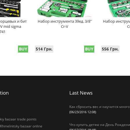
торцевых и бит
Набор инструмента 39ед. 3/8"
Набор инструме
rV mid sigma
Cr-V
C
741
BUY
514 Грн.
BUY
556 Грн.
tion
Last News
Как сбросить вес и научится много
(06/23/2016 12:08)
iy bazaar trade points
Что купить детям на День Рождени
 Khmelnitsky bazaar online