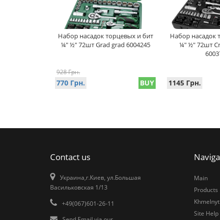
Набор насадок торцевых и бит
Набор насадок 
¼" ½" 72шт Grad grad 6004245
¼" ½" 72шт C
6003
928 Грн.
770 Грн.
BUY
1145 Грн.
Contact us
Naviga
Украина,г.Киев, ул.Большая
Main
Васильковская 1/13
Products
Khmelnytk
+49(067)601-26-11
Site Help
Send Email via our