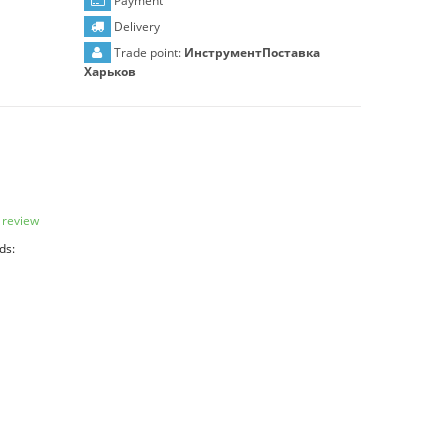
Payment
Delivery
Trade point:
ИнструментПоставка
Харьков
 review
ds: