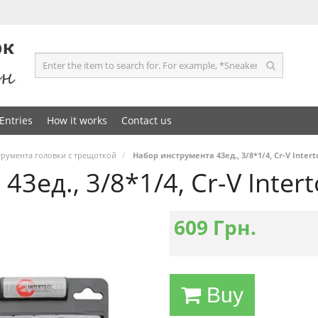
Entries
How it works
Contact us
румента головки с трещоткой
Набор инструмента 43ед., 3/8*1/4, Cr-V Intert
3ед., 3/8*1/4, Cr-V Intert
609
Грн.
Buy