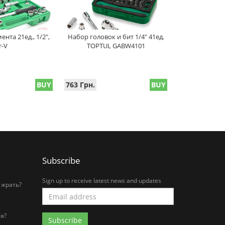
нта 21ед., 1/2",
Набор головок и бит 1/4" 41ед.
r-V
TOPTUL GABW4101
BUY
763 Грн.
BUY
Subscribe
Sign up to receive latest news and updates
 жрать?
я?