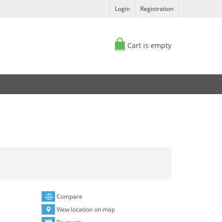
Login
Registration
Cart is empty
Compare
View location on map