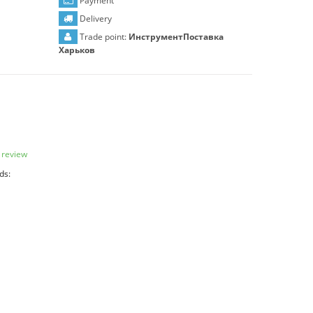
Payment
Delivery
Trade point:
ИнструментПоставка
Харьков
 review
ds: