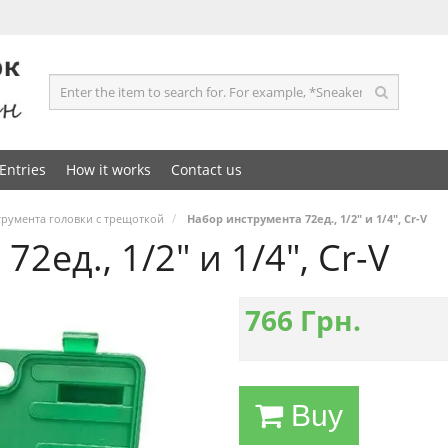
Entries
How it works
Contact us
румента головки с трещоткой
Набор инструмента 72ед., 1/2" и 1/4", Cr-V
2ед., 1/2" и 1/4", Cr-V
766
Грн.
Buy