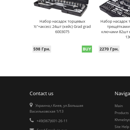
Набор насадок торцевых
Набор насадок 
½"+аксесс 24шт (кейс) Grad grad
трещётками 1/
6003075
ключами 82шт в
13
598 Грн.
BUY
2270 Грн.
Contact us
Naviga
Украина,г.Киев, ул.Большая
Main
Васильковская 1/13
Products
Khmelnytk
+49(067)601-26-11
Site Help