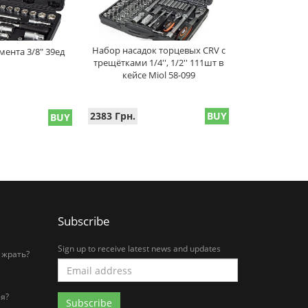
Набор насадок торцевых CRV с
ента 3/8" 39ед
трещётками 1/4'', 1/2'' 111шт в
кейсе Miol 58-099
2383 Грн.
BUY
BUY
Subscribe
Sign up to receive latest news and updates
 жрать?
я?