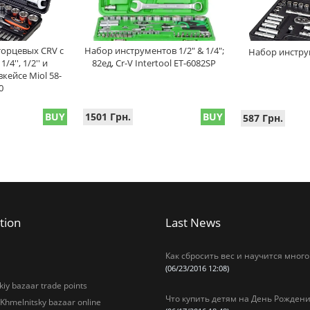
торцевых CRV с
Набор инструментов 1/2" & 1/4";
Набор инструм
4'', 1/2'' и
82ед, Cr-V Intertool ET-6082SP
кейсе Miol 58-
0
BUY
1501 Грн.
BUY
587 Грн.
tion
Last News
Как сбросить вес и научится много
(06/23/2016 12:08)
iy bazaar trade points
Что купить детям на День Рождени
 Khmelnitsky bazaar online