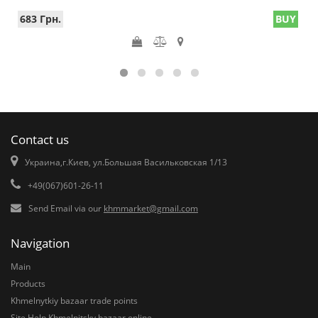
683 Грн.
BUY
Contact us
Украина,г.Киев, ул.Большая Васильковская 1/13
+49(067)601-26-11
Send Email via our
khmmarket@gmail.com
Navigation
Main
Products
Khmelnytkiy bazaar trade points
Site Help Khmelnitsky bazaar online