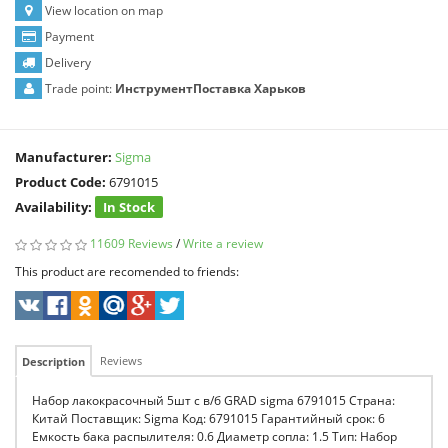
View location on map
Payment
Delivery
Trade point:
ИнструментПоставка Харьков
Manufacturer:
Sigma
Product Code:
6791015
Availability:
In Stock
11609 Reviews
/
Write a review
This product are recomended to friends:
Reviews
Description
Набор лакокрасочный 5шт с в/б GRAD sigma 6791015 Страна:
Китай Поставщик: Sigma Код: 6791015 Гарантийный срок: 6
Емкость бака распылителя: 0.6 Диаметр сопла: 1.5 Тип: Набор