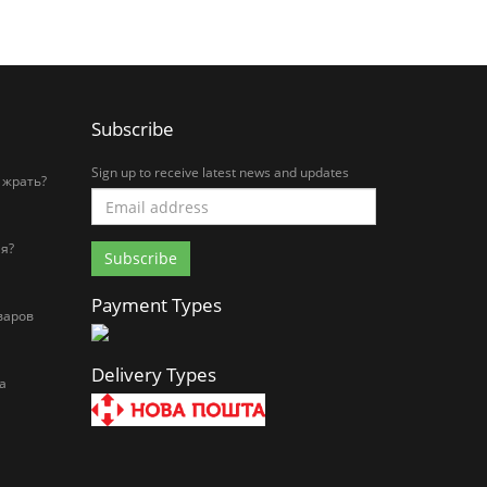
Subscribe
Sign up to receive latest news and updates
 жрать?
я?
Payment Types
варов
Delivery Types
а