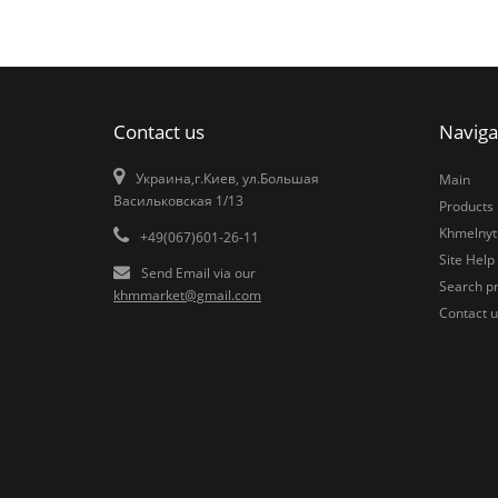
Contact us
Naviga
Украина,г.Киев, ул.Большая
Main
Васильковская 1/13
Products
Khmelnytk
+49(067)601-26-11
Site Help
Send Email via our
Search pr
khmmarket@gmail.com
Contact u