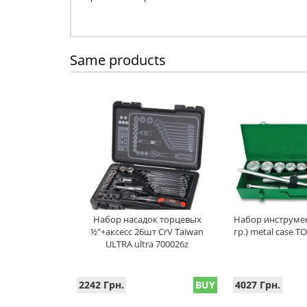
Same products
Набор насадок торцевых
Набор инструмент
½"+аксесс 26шт CrV Taiwan
гр.) metal case 
ULTRA ultra 700026z
2242 Грн.
BUY
4027 Грн.