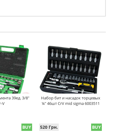
ента 39ед. 3/8"
Набор бит и насадок торцевых
r-V
¼" 46шт CrV mid sigma 6003511
BUY
520 Грн.
BUY