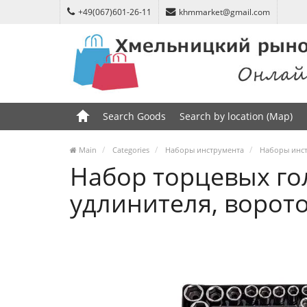
+49(067)601-26-11
khmmarket@gmail.com
Search Goods
Search by location (Map)
Main
Categories
Наборы инструмента
Наборы инст
Набор торцевых гол
удлинителя, ворото