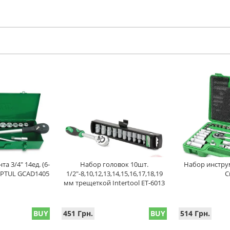
а 3/4" 14ед. (6-
Набор головок 10шт.
Набор инструм
TOPTUL GCAD1405
1/2"-8,10,12,13,14,15,16,17,18,19
C
мм трещеткой Intertool ET-6013
BUY
451 Грн.
BUY
514 Грн.