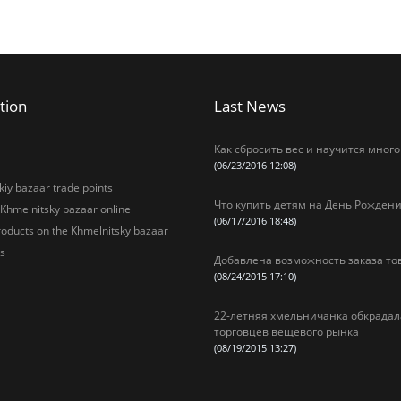
tion
Last News
Как сбросить вес и научится много
(06/23/2016 12:08)
iy bazaar trade points
Что купить детям на День Рождени
 Khmelnitsky bazaar online
(06/17/2016 18:48)
oducts on the Khmelnitsky bazaar
s
Добавлена возможность заказа то
(08/24/2015 17:10)
22-летняя хмельничанка обкрадал
торговцев вещевого рынка
(08/19/2015 13:27)