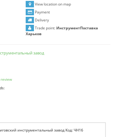
View location on map
Payment
Delivery
Trade point:
ИнструментПоставка
Харьков
струментальный завод
 review
ds:
рниговский инструментальный завод Код: ЧН16