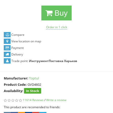
Buy
Order in 1 click
Compare
View location on map
Payment
Delivery
Trade point:
ИнструментПоставка Харьков
Manufacturer:
Toptul
Product Code:
GVD4602
Availability:
In Stock
11614 Reviews
/
Write a review
This product are recomended to friends: