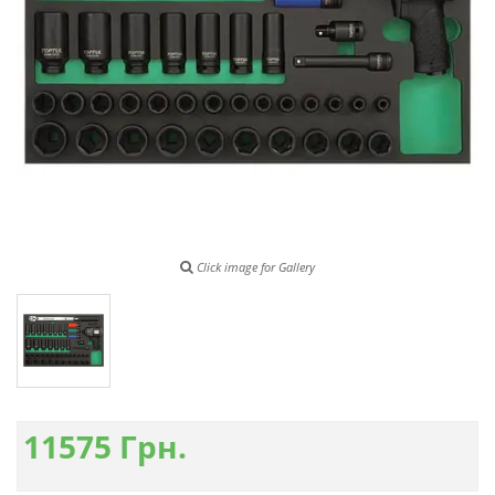
Click image for Gallery
11575
Грн.