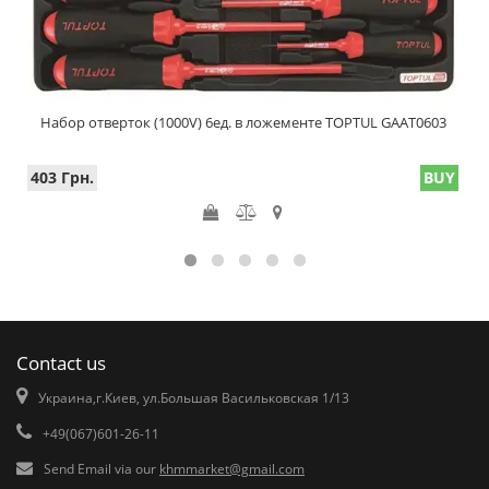
Набор отверток (1000V) 6ед. в ложементе TOPTUL GAAT0603
403 Грн.
BUY
Contact us
Украина,г.Киев, ул.Большая Васильковская 1/13
+49(067)601-26-11
Send Email via our
khmmarket@gmail.com