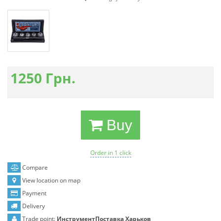
1250
Грн.
Buy
Order in 1 click
Compare
View location on map
Payment
Delivery
Trade point:
ИнструментПоставка Харьков