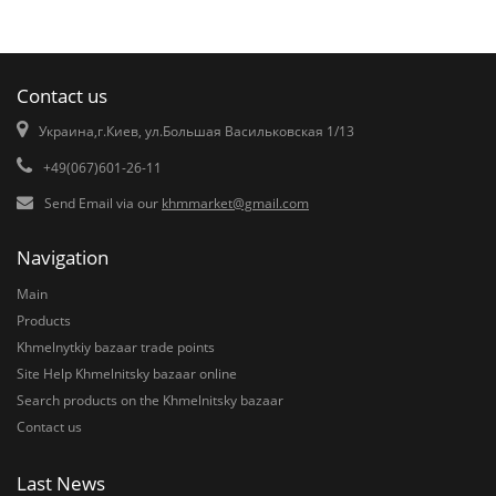
Contact us
Украина,г.Киев, ул.Большая Васильковская 1/13
+49(067)601-26-11
Send Email via our
khmmarket@gmail.com
Navigation
Main
Products
Khmelnytkiy bazaar trade points
Site Help Khmelnitsky bazaar online
Search products on the Khmelnitsky bazaar
Contact us
Last News