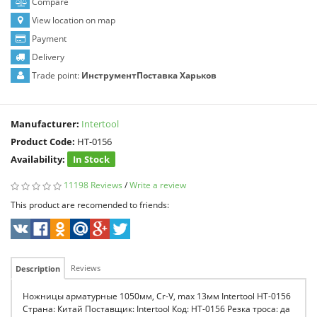
Compare
View location on map
Payment
Delivery
Trade point:
ИнструментПоставка Харьков
Manufacturer:
Intertool
Product Code:
HT-0156
Availability:
In Stock
11198 Reviews
/
Write a review
This product are recomended to friends:
Reviews
Description
Ножницы арматурные 1050мм, Cr-V, max 13мм Intertool HT-0156
Страна: Китай Поставщик: Intertool Код: HT-0156 Резка троса: да