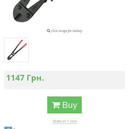
Click image for Gallery
1147
Грн.
Buy
Order in 1 click