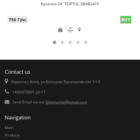
Кусачки 24" TOPTUL SBAB2410
756 Грн.
BUY
Contact us
Украина,г.Киев, ул.Большая Васильковская 1/13
+49(067)601-26-11
Send Email via our
khmmarket@gmail.com
Navigation
Main
Products