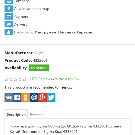
Compare
View location on map
Payment
Delivery
Trade point:
ИнструментПоставка Харьков
Manufacturer:
Sigma
Product Code:
4332901
Availability:
In Stock
11198 Reviews
/
Write a review
This product are recomended to friends:
Reviews
Description
Ножницы для прутов 900мм (до Ø12мм) sigma 4332901 Страна:
Китай Поставщик: Sigma Код: 4332901