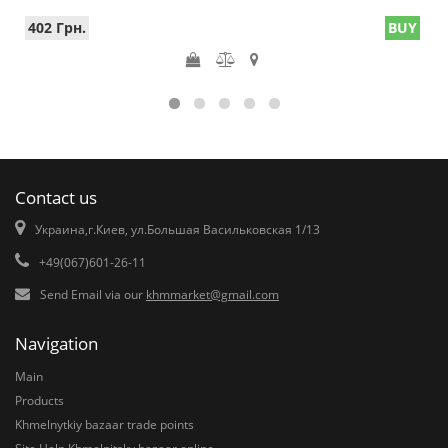
402 Грн.
BUY
Contact us
Украина,г.Киев, ул.Большая Васильковская 1/13
+49(067)601-26-11
Send Email via our
khmmarket@gmail.com
Navigation
Main
Products
Khmelnytkiy bazaar trade points