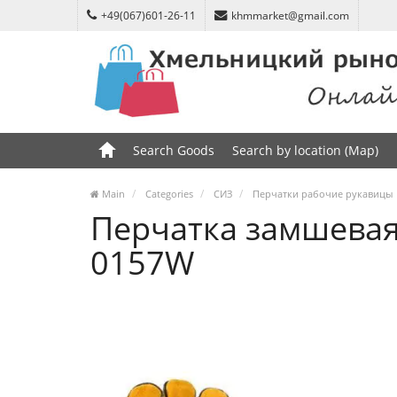
+49(067)601-26-11
khmmarket@gmail.com
Search Goods
Search by location (Map)
Main
Categories
СИЗ
Перчатки рабочие рукавицы
Перчатка замшевая 1
0157W