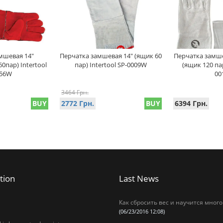
мшевая 14"
Перчатка замшевая 14" (ящик 60
Перчатка замшев
60пар) Intertool
пар) Intertool SP-0009W
(ящик 120 пар
156W
00
3464 Грн.
BUY
2772 Грн.
BUY
6394 Грн.
tion
Last News
Как сбросить вес и научится много
(06/23/2016 12:08)