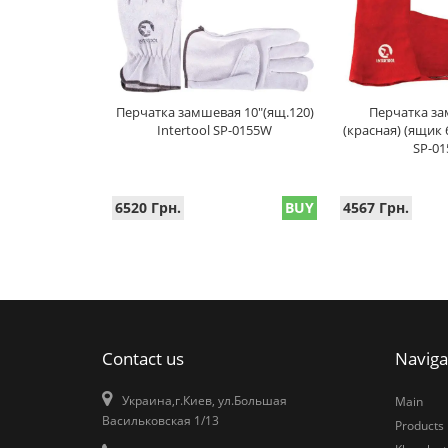
Перчатка замшевая 10"(ящ.120)
Перчатка за
Intertool SP-0155W
(красная) (ящик 
SP-0
6520 Грн.
BUY
4567 Грн.
Contact us
Naviga
Украина,г.Киев, ул.Большая
Main
Васильковская 1/13
Products