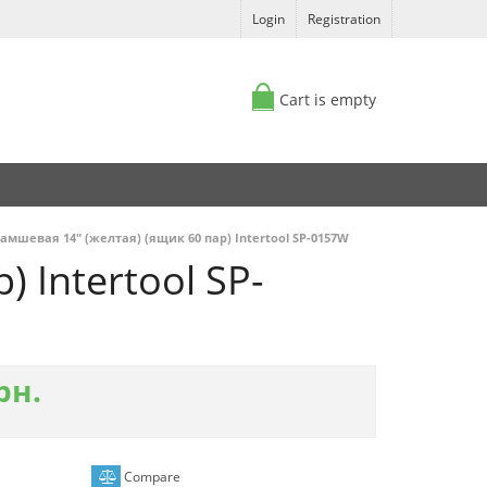
Login
Registration
Cart is empty
амшевая 14" (желтая) (ящик 60 пар) Intertool SP-0157W
 Intertool SP-
рн.
Compare