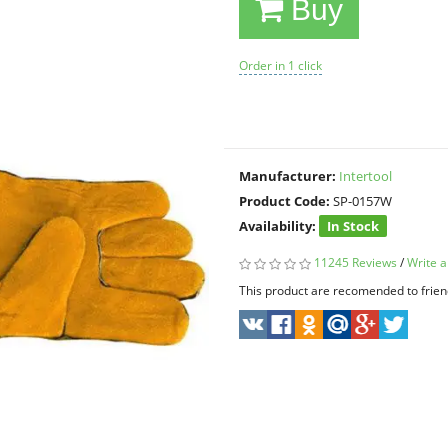
Buy
Order in 1 click
Manufacturer:
Intertool
Product Code:
SP-0157W
Availability:
In Stock
11245 Reviews
/
Write a
This product are recomended to frien