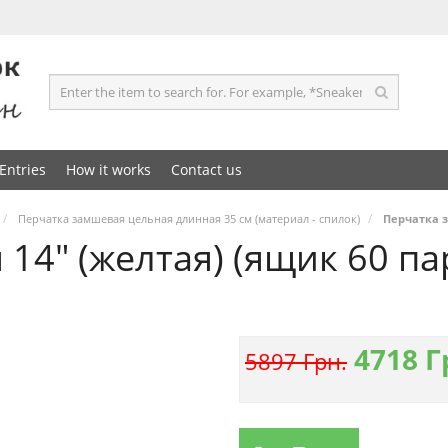
Entries
How it works
Contact us
Перчатка замшевая цельная длинная 35 см (материал - спилок)
Перчатка з
4" (желтая) (ящик 60 пар)
4718
Г
5897 Грн.