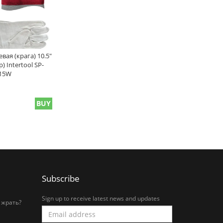
ая (крага) 10.5"
) Intertool SP-
15W
BUY
Subscribe
Sign up to receive latest news and updates
 жрать?