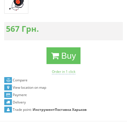
567
Грн.
Buy
Order in 1 click
Compare
View location on map
Payment
Delivery
Trade point:
ИнструментПоставка Харьков