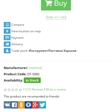
Buy
Order in 1 click
Compare
View location on map
Payment
Delivery
Trade point:
ИнструментПоставка Харьков
Manufacturer:
Intertool
Product Code:
DT-5060
Availability:
In Stock
11272 Reviews
/
Write a review
This product are recomended to friends: