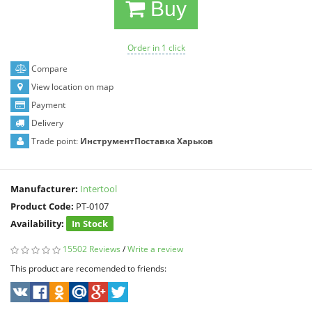
Buy
Order in 1 click
Compare
View location on map
Payment
Delivery
Trade point:
ИнструментПоставка Харьков
Manufacturer:
Intertool
Product Code:
PT-0107
Availability:
In Stock
15502 Reviews
/
Write a review
This product are recomended to friends: