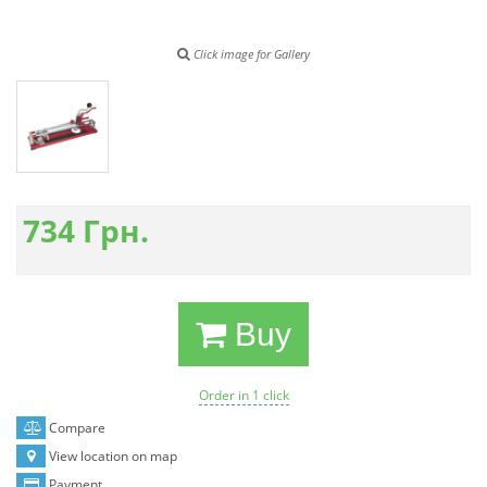
Click image for Gallery
734
Грн.
Buy
Order in 1 click
Compare
View location on map
Payment