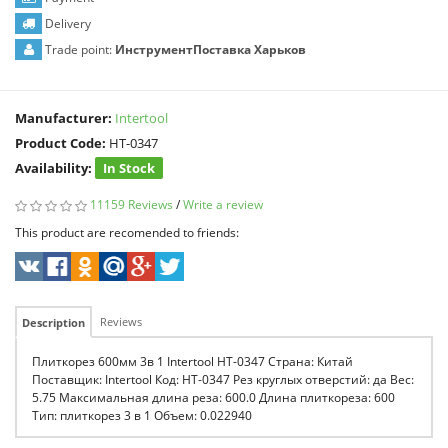
Delivery
Trade point:
ИнструментПоставка Харьков
Manufacturer:
Intertool
Product Code:
HT-0347
Availability:
In Stock
11159 Reviews
/
Write a review
This product are recomended to friends:
Reviews
Description
Плиткорез 600мм 3в 1 Intertool HT-0347 Страна: Китай
Поставщик: Intertool Код: HT-0347 Рез круглых отверстий: да Вес:
5.75 Максимальная длина реза: 600.0 Длина плиткореза: 600
Тип: плиткорез 3 в 1 Объем: 0.022940