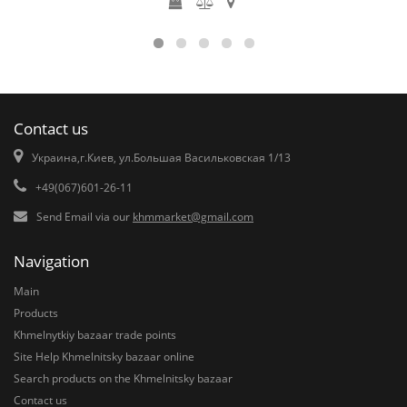
Contact us
Украина,г.Киев, ул.Большая Васильковская 1/13
+49(067)601-26-11
Send Email via our
khmmarket@gmail.com
Navigation
Main
Products
Khmelnytkiy bazaar trade points
Site Help Khmelnitsky bazaar online
Search products on the Khmelnitsky bazaar
Contact us