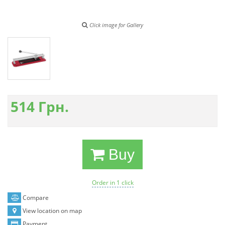
Click image for Gallery
514
Грн.
Buy
Order in 1 click
Compare
View location on map
Payment