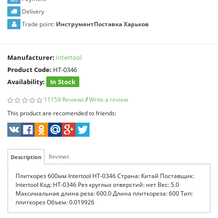
Delivery
Trade point:
ИнструментПоставка Харьков
Manufacturer:
Intertool
Product Code:
HT-0346
Availability:
In Stock
11159 Reviews
/
Write a review
This product are recomended to friends:
Reviews
Description
Плиткорез 600мм Intertool HT-0346 Страна: Китай Поставщик:
Intertool Код: HT-0346 Рез круглых отверстий: нет Вес: 5.0
Максимальная длина реза: 600.0 Длина плиткореза: 600 Тип:
плиткорез Объем: 0.019926