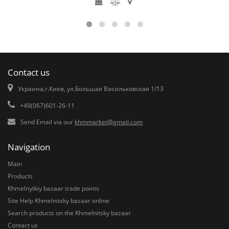
Contact us
Украина,г.Киев, ул.Большая Васильковская 1/13
+49(067)601-26-11
Send Email via our
khmmarket@gmail.com
Navigation
Main
Products
Khmelnytkiy bazaar trade points
Site Help Khmelnitsky bazaar online
Search products on the Khmelnitsky bazaar
Contact us