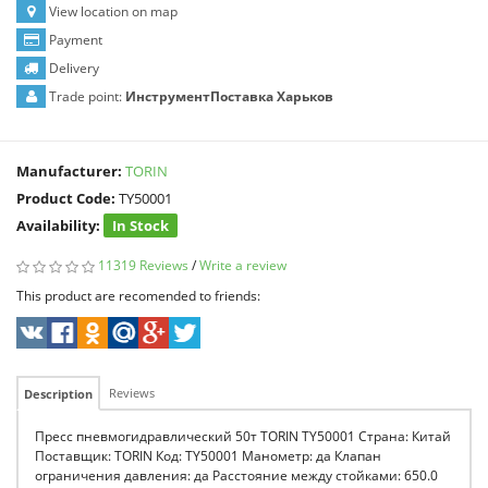
View location on map
Payment
Delivery
Trade point:
ИнструментПоставка Харьков
Manufacturer:
TORIN
Product Code:
TY50001
Availability:
In Stock
11319 Reviews
/
Write a review
This product are recomended to friends:
Reviews
Description
Пресс пневмогидравлический 50т TORIN TY50001 Страна: Китай
Поставщик: TORIN Код: TY50001 Манометр: да Клапан
ограничения давления: да Расстояние между стойками: 650.0