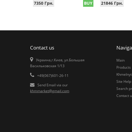
7350 Грн.
BUY
21846 Грн.
Contact us
Naviga
Украина,г.Киев, ул.Большая
Main
Васильковская 1/13
Products
Khmelnytk
+49(067)601-26-11
Site Help
Send Email via our
Search pr
khmmarket@gmail.com
Contact u