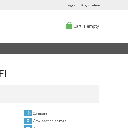
Login
Registration
Cart is empty
EL
Compare
View location on map