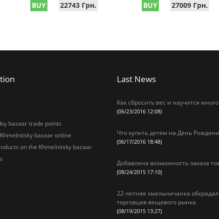
BUY
22743 Грн.
BUY
27009 Грн.
tion
Last News
Как сбросить вес и научится много
(06/23/2016 12:08)
iy bazaar trade points
Что купить детям на День Рождени
 Khmelnitsky bazaar online
(06/17/2016 18:48)
oducts on the Khmelnitsky bazaar
s
Добавлена возможность заказа то
(08/24/2015 17:10)
22-летняя хмельничанка обкрадал
торговцев вещевого рынка
(08/19/2015 13:27)