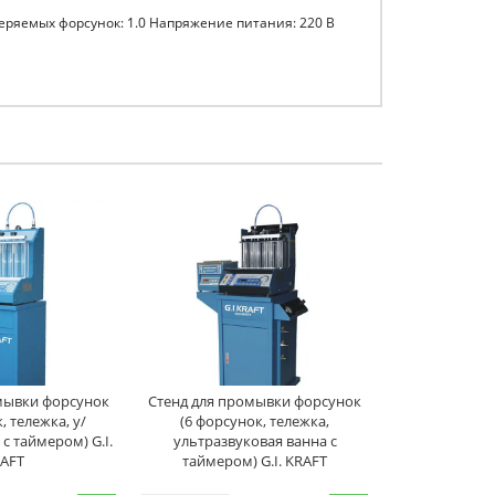
еряемых форсунок: 1.0 Напряжение питания: 220 В
мывки форсунок
Стенд для промывки форсунок
, тележка, у/
(6 форсунок, тележка,
с таймером) G.I.
ультразвуковая ванна с
AFT
таймером) G.I. KRAFT