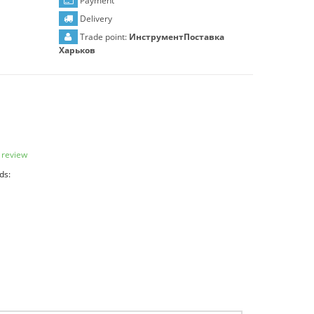
Payment
Delivery
Trade point:
ИнструментПоставка
Харьков
 review
ds: