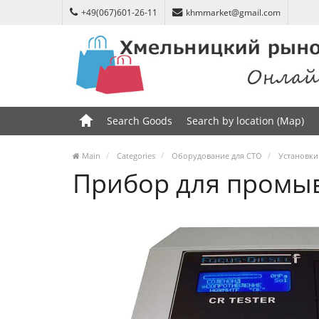
+49(067)601-26-11
khmmarket@gmail.com
Search Goods
Search by location (Map)
Main
Categories
Оборудование для СТО
Установки
Прибор для промыв