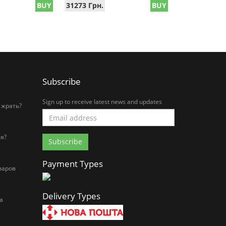
BUY
31273 Грн.
BUY
Subscribe
Sign up to receive latest news and updates
 жрать?
я?
Payment Types
варов
Delivery Types
а