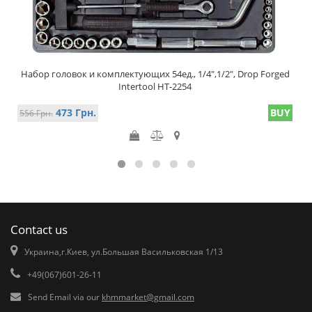
Набор головок и комплектующих 54ед., 1/4",1/2", Drop Forged
Intertool HT-2254
473 Грн.
BUY
556 Грн.
Contact us
Украина,г.Киев, ул.Большая Васильковская 1/13
+49(067)601-26-11
Send Email via our
khmmarket@gmail.com