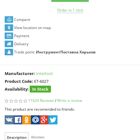
Order in 1 click
Compare
View location on map
Payment
Delivery
Trade point:
ИнструментПоставка Харьков
Manufacturer:
Intertool
Product Code:
ET-6027
Availability:
In Stock
11624 Reviews
/
Write a review
This product are recomended to friends:
Reviews
Description