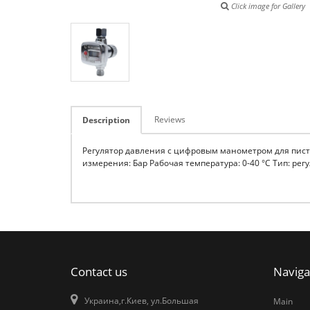
Click image for Gallery
Reviews
Description
Регулятор давления с цифровым манометром для пистоле
измерения: Бар Рабочая температура: 0-40 °C Тип: ре
Contact us
Naviga
Украина,г.Киев, ул.Большая
Main