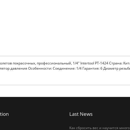
тов покрасочных, профессиональный, 1/4" Intertool PT-1424 Страна: Китай
гулятор давления Особенности: Соединение: 1/4 Гарантия: 6 Диаметр резьб
tion
Last News
Как сбросить вес и научится много