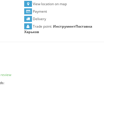
View location on map
Payment
Delivery
Trade point:
ИнструментПоставка
Харьков
 review
ds: