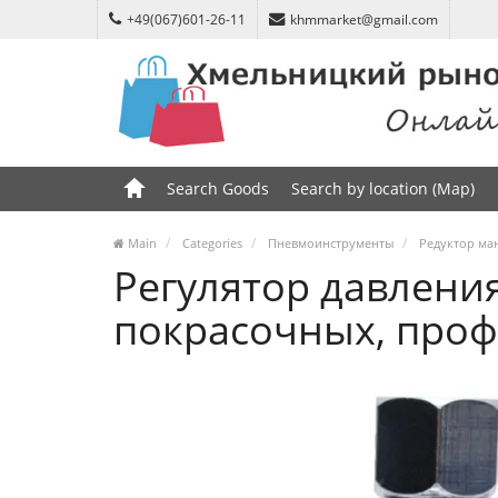
+49(067)601-26-11
khmmarket@gmail.com
Search Goods
Search by location (Map)
Main
Categories
Пневмоинструменты
Редуктор ма
Регулятор давлени
покрасочных, профе