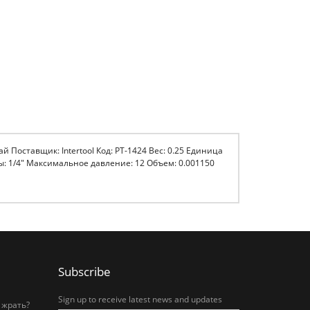
 Поставщик: Intertool Код: PT-1424 Вес: 0.25 Единица
ы: 1/4" Максимальное давление: 12 Объем: 0.001150
Subscribe
Sign up to receive latest news and updates
 жрать?