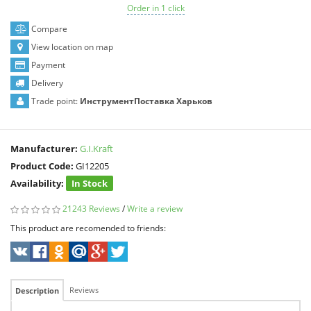
Order in 1 click
Compare
View location on map
Payment
Delivery
Trade point:
ИнструментПоставка Харьков
Manufacturer:
G.I.Kraft
Product Code:
GI12205
Availability:
In Stock
21243 Reviews
/
Write a review
This product are recomended to friends:
Reviews
Description