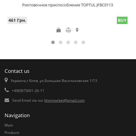
Рихтовочное приспособление TOPTUL JFBC0113
461 Грн.
BUY
Contact us
Украина,г.Киев, ул.Большая Васильковская 1/13
+49(067)601-26-11
Send Email via our
khmmarket@gmail.com
Navigation
Main
Products