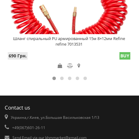
Шланг спиральный PU армированный 15м 8×12мм Refine
refine 7013531
690 Грн.
BUY
Contact us
Украина,г.Киев, ул.Большая Васильковская 1/13
+49(067)601-26-11
Send Email via our
khmmarket@gmail.com