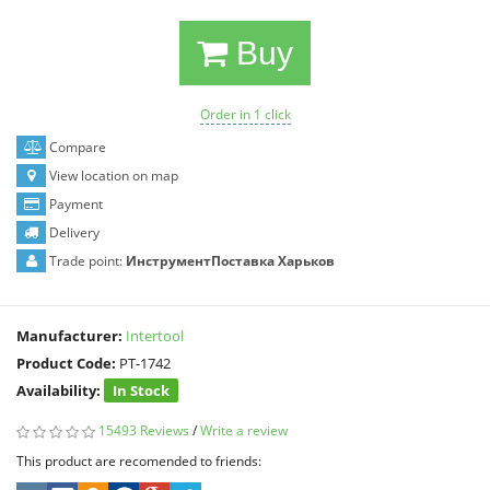
Buy
Order in 1 click
Compare
View location on map
Payment
Delivery
Trade point:
ИнструментПоставка Харьков
Manufacturer:
Intertool
Product Code:
PT-1742
Availability:
In Stock
15493 Reviews
/
Write a review
This product are recomended to friends: