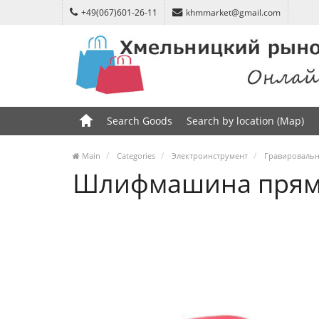
+49(067)601-26-11
khmmarket@gmail.com
Search Goods
Search by location (Map)
Main
Categories
Электроинструмент
Гравироваль
Шлифмашина прямая