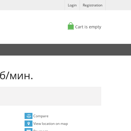
Login
Registration
Cart is empty
б/мин.
Compare
View location on map