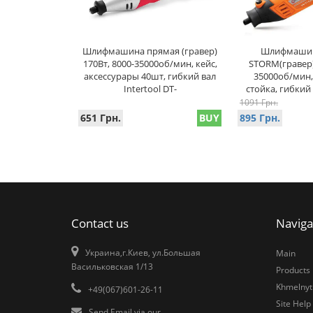
Шлифмашина прямая (гравер)
Шлифмашин
170Вт, 8000-35000об/мин, кейс,
STORM(гравер),
аксессурары 40шт, гибкий вал
35000об/мин, 
Intertool DT-
стойка, гибкий 
1091 Грн.
651 Грн.
BUY
895 Грн.
Contact us
Naviga
Украина,г.Киев, ул.Большая
Main
Васильковская 1/13
Products
Khmelnytk
+49(067)601-26-11
Site Help
Send Email via our