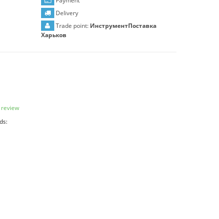
Payment
Delivery
Trade point:
ИнструментПоставка
Харьков
 review
ds: