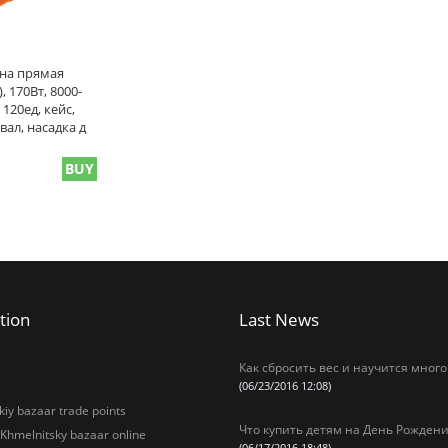
а прямая
 170Вт, 8000-
120ед, кейс,
вал, насадка д
BUY
tion
Last News
Как сбросить вес и научится много
(06/23/2016 12:08)
iy bazaar trade points
Что купить детям на День Рождени
 Khmelnitsky bazaar online