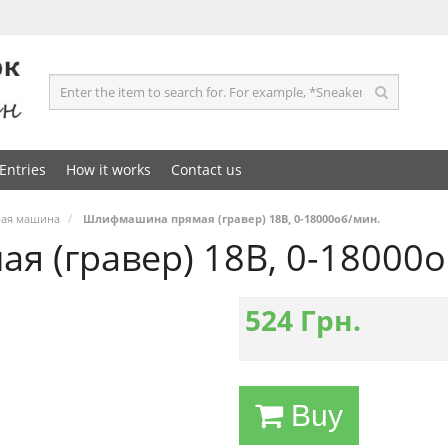
Entries
How it works
Contact us
ная машина
Шлифмашина прямая (гравер) 18В, 0-18000об/мин.
 (гравер) 18В, 0-18000о
524
Грн.
Buy