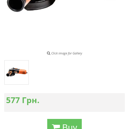
Click image for Gallery
577
Грн.
Buy