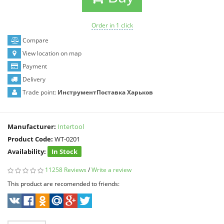
Order in 1 click
Compare
View location on map
Payment
Delivery
Trade point:
ИнструментПоставка Харьков
Manufacturer:
Intertool
Product Code:
WT-0201
Availability:
In Stock
11258 Reviews
/
Write a review
This product are recomended to friends: