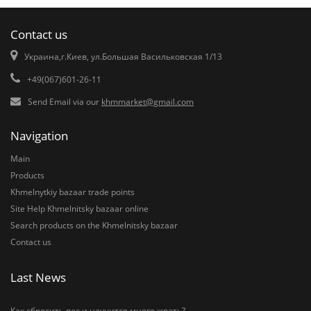
Contact us
Украина,г.Киев, ул.Большая Васильковская 1/13
+49(067)601-26-11
Send Email via our
khmmarket@gmail.com
Navigation
Main
Products
Khmelnytkiy bazaar trade points
Site Help Khmelnitsky bazaar online
Search products on the Khmelnitsky bazaar
Contact us
Last News
Как сбросить вес и научится много жрать?