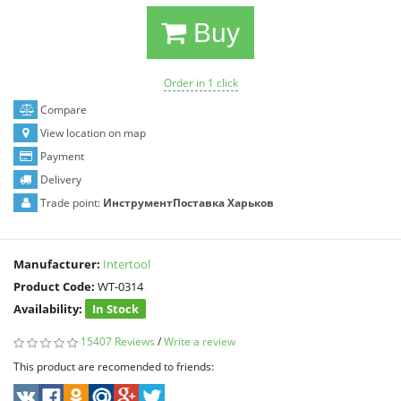
Buy
Order in 1 click
Compare
View location on map
Payment
Delivery
Trade point:
ИнструментПоставка Харьков
Manufacturer:
Intertool
Product Code:
WT-0314
Availability:
In Stock
15407 Reviews
/
Write a review
This product are recomended to friends: