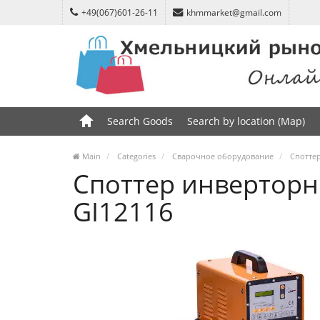
+49(067)601-26-11
khmmarket@gmail.com
Search Goods
Search by location (Map)
Main
Categories
Сварочное оборудование
Спотте
Споттер инверторны
GI12116