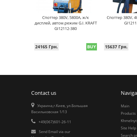
Споттер 380V, 5800A, ж/к
Споттер 380V, 4
дисплей, автом.режим G.I. KRAFT
GI1211
GI12112-380
24165 Грн.
BUY
15637 Грн.
Contact us
Naviga
Украина,г.Киев, ул.Большая
Main
Васильковская 1/13
Products
Khmelnytk
+49(067)601-26-11
Site Help
Send Email via our
Search pr