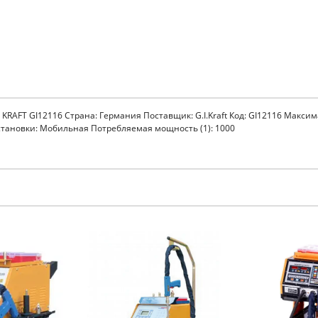
 KRAFT GI12116 Страна: Германия Поставщик: G.I.Kraft Код: GI12116 Макси
установки: Мобильная Потребляемая мощность (1): 1000