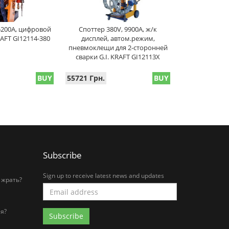
5200A, цифровой
Споттер 380V, 9900A, ж/к
RAFT GI12114-380
дисплей, автом.режим,
пневмоклещи для 2-сторонней
сварки G.I. KRAFT GI12113X
BUY
55721 Грн.
BUY
Subscribe
Sign up to receive latest news and updates
 жрать?
я?