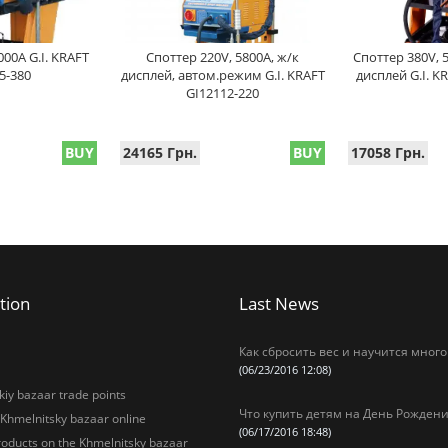
000A G.I. KRAFT
Споттер 220V, 5800A, ж/к
Споттер 380V, 
5-380
дисплей, автом.режим G.I. KRAFT
дисплей G.I. K
GI12112-220
BUY
24165 Грн.
BUY
17058 Грн.
tion
Last News
Как сбросить вес и научится много
(06/23/2016 12:08)
iy bazaar trade points
Что купить детям на День Рождени
 Khmelnitsky bazaar online
(06/17/2016 18:48)
oducts on the Khmelnitsky bazaar