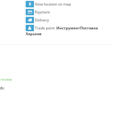
View location on map
Payment
Delivery
Trade point:
ИнструментПоставка
Харьков
 review
ds: