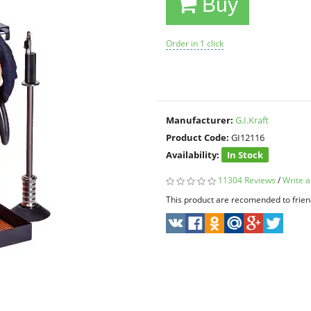
Buy
Order in 1 click
Manufacturer:
G.I.Kraft
Product Code:
GI12116
Availability:
In Stock
11304 Reviews
/
Write a
This product are recomended to frien