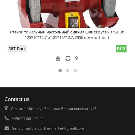
Станок точильный настольный с двумя шлифкругами 120Вт,
125*16*12.7 и 125*16*12.7, 2950 об/мин Intert
587 Грн.
BUY
Contact us
Украина,г.Киев, ул.Большая Васильковская 1/13
+49(067)601-26-11
Send Email via our
khmmarket@gmail.com