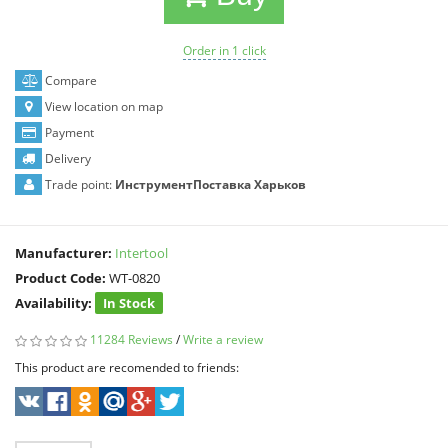
Order in 1 click
Compare
View location on map
Payment
Delivery
Trade point:
ИнструментПоставка Харьков
Manufacturer:
Intertool
Product Code:
WT-0820
Availability:
In Stock
11284 Reviews
/
Write a review
This product are recomended to friends: