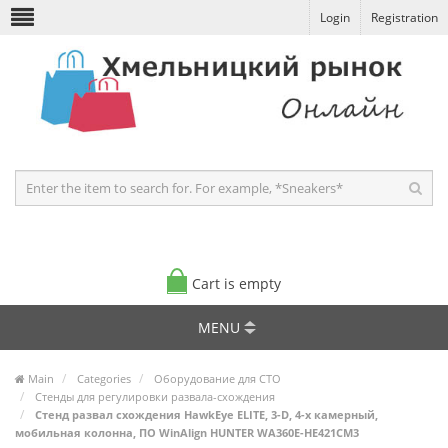
Login
Registration
Cart is empty
MENU
Main
Categories
Оборудование для СТО
Стенды для регулировки развала-схождения
Стенд развал схождения HawkEye ELITE, 3-D, 4-х камерный,
мобильная колонна, ПО WinAlign HUNTER WA360E-HE421CM3