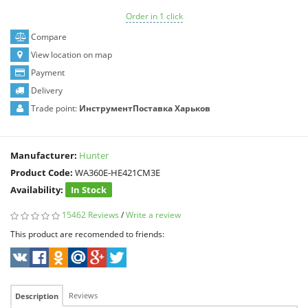
Order in 1 click
Compare
View location on map
Payment
Delivery
Trade point:
ИнструментПоставка Харьков
Manufacturer:
Hunter
Product Code:
WA360E-HE421CM3E
Availability:
In Stock
15462 Reviews
/
Write a review
This product are recomended to friends:
Reviews
Description