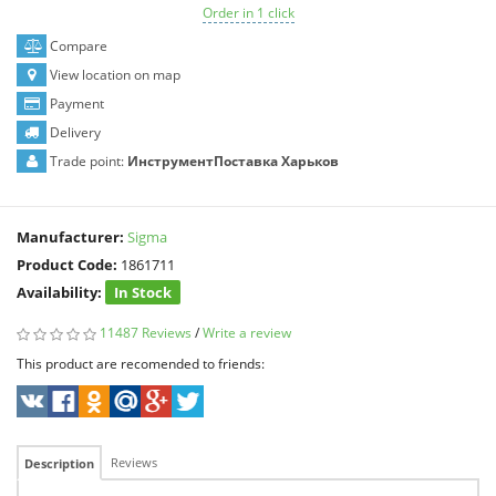
Order in 1 click
Compare
View location on map
Payment
Delivery
Trade point:
ИнструментПоставка Харьков
Manufacturer:
Sigma
Product Code:
1861711
Availability:
In Stock
11487 Reviews
/
Write a review
This product are recomended to friends:
Reviews
Description