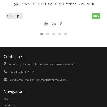
Бур SDS MAX, QUADRO, 35*1000мм Intertool SDM-35100
1062 Грн.
BUY
Contact us
Украина,г.Киев, ул.Большая Васильковская 1/13
+49(067)601-26-11
Send Email via our
khmmarket@gmail.com
Navigation
Main
Products