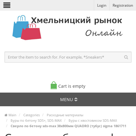
Login
Registration
Cart is empty
MENU
Main
Categories
Расходные материалы
Буры по бетону SDS+, SDS-MAX
Буры с хвостовиком SDS-MAX
Сверло по бетону sds-max 38х800мм QUADRO (тубус) sigma 1861711