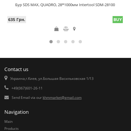
Бур SDS MAX, QUADRO, 28*1000мм Intertool SDM-28100
635 Грн.
BUY
Contact us
Украина,г.Киев, ул.Большая Васильковская 1/13
+49(067)601-26-11
Send Email via our
khmmarket@gmail.com
Navigation
Main
Products