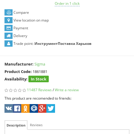
Order in 1 click
Compare
View location on map
Payment
Delivery
Trade point:
ИнструментПоставка Харьков
Manufacturer:
Sigma
Product Code:
1861881
Availability:
In Stock
11487 Reviews
/
Write a review
This product are recomended to friends:
Reviews
Description