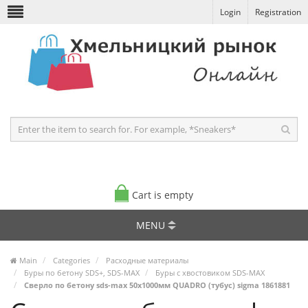
Login
Registration
Cart is empty
MENU
Main
Categories
Расходные материалы
Буры по бетону SDS+, SDS-MAX
Буры с хвостовиком SDS-MAX
Сверло по бетону sds-max 50х1000мм QUADRO (тубус) sigma 1861881