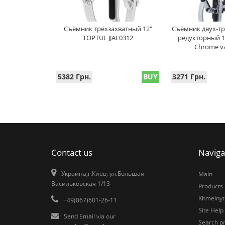
Съёмник трёхзахватный 12"
Съёмник двух-тр
TOPTUL JJAL0312
редукторный 1
Chrome v
5382 Грн.
BUY
3271 Грн.
Contact us
Naviga
Украина,г.Киев, ул.Большая
Main
Васильковская 1/13
Products
Khmelnytk
+49(067)601-26-11
Site Help
Send Email via our
Search pr