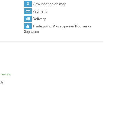
View location on map
Payment
Delivery
Trade point:
ИнструментПоставка
Харьков
 review
ds: