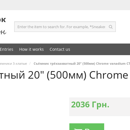
Entries
How it works
Contact us
емники 3-хлапые
Съёмник трёхзахватный 20" (500мм) Chrome vanadium С
тный 20" (500мм) Chrome
2036
Грн.