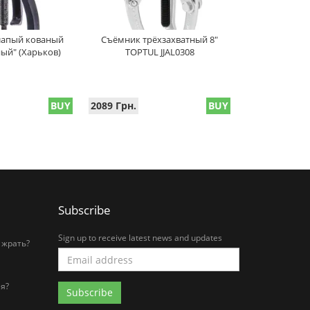
лапый кованый
Съёмник трёхзахватный 8"
ый" (Харьков)
TOPTUL JJAL0308
BUY
2089 Грн.
BUY
Subscribe
Sign up to receive latest news and updates
 жрать?
я?