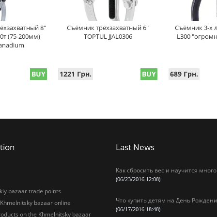
ёхзахватный 8"
Съёмник трёхзахватный 6"
Съёмник 3-х 
0т (75-200мм)
TOPTUL JJAL0306
L300 "огромн
anadium
BUY
1221 Грн.
BUY
689 Грн.
tion
Last News
Как сбросить вес и научится много
(06/23/2016 12:08)
iy bazaar trade points
Что купить детям на День Рождени
 Khmelnitsky bazaar online
(06/17/2016 18:48)
oducts on the Khmelnitsky bazaar