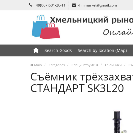
+49(067)601-26-11
khmmarket@gmail.com
Search Goods
Search by location (Map)
Main
Categories
Специнструмент
Съемники
Съ
Съёмник трёхзахва
СТАНДАРТ SK3L20